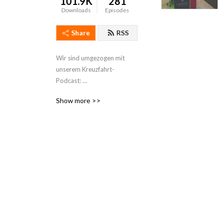
101.9K
281
Downloads
Episodes
Share
RSS
Wir sind umgezogen mit 
unserem Kreuzfahrt-
Podcast: 
https://podcasts.apple.com/de/podcast/kreuzfahrt-
Show more >>
podcast-die-helden-der-
kreuzfahrt/id1803936499