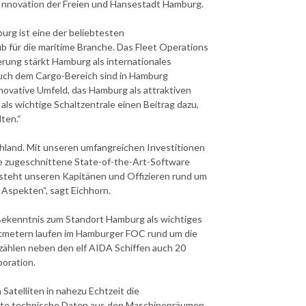
d Innovation der Freien und Hansestadt Hamburg.
urg ist eine der beliebtesten
ub für die maritime Branche. Das Fleet Operations
ierung stärkt Hamburg als internationales
uch dem Cargo-Bereich sind in Hamburg
ovative Umfeld, das Hamburg als attraktiven
als wichtige Schaltzentrale einen Beitrag dazu,
lten.“
schland. Mit unseren umfangreichen Investitionen
sse zugeschnittene State-of-the-Art-Software
steht unseren Kapitänen und Offizieren rund um
 Aspekten“, sagt Eichhorn.
es Bekenntnis zum Standort Hamburg als wichtiges
tmetern laufen im Hamburger FOC rund um die
zählen neben den elf AIDA Schiffen auch 20
poration.
 Satelliten in nahezu Echtzeit die
ste technische Daten aus den Maschinenräumen