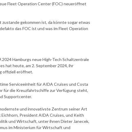
neue Fleet Operation Center (FOC) neueröffnet
pt zustande gekommen ist, da könnte sogar etwas
s defakto das FOC ist und was im Fleet Operation
09.2024 Hamburgs neue High-Tech Schaltzentrale
es hat heute, am 2. September 2024, ihr
ffiziell eröffnet.
itime Serviceeinheit für AIDA Cruises und Costa
 für die Kreuzfahrtschiffe zur Verfügung steht,
und Supportcenter.
 modernste und innovativste Zentrum seiner Art
x Eichhorn, President AIDA Cruises, und Keith
tik und Wirtschaft, unter ihnen Dieter Janecek,
mus im Ministerium für Wirtschaft und