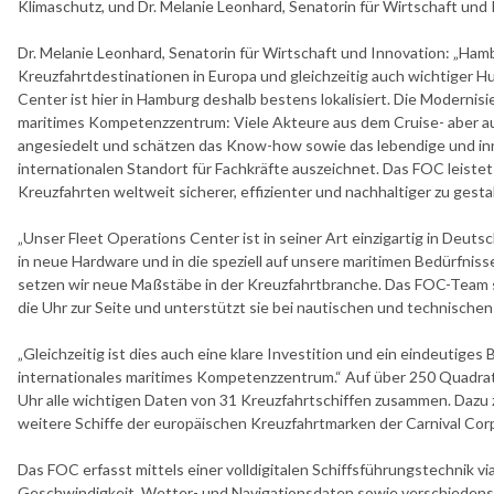
Klimaschutz, und Dr. Melanie Leonhard, Senatorin für Wirtschaft un
Dr. Melanie Leonhard, Senatorin für Wirtschaft und Innovation: „Hamb
Kreuzfahrtdestinationen in Europa und gleichzeitig auch wichtiger H
Center ist hier in Hamburg deshalb bestens lokalisiert. Die Modernis
maritimes Kompetenzzentrum: Viele Akteure aus dem Cruise- aber a
angesiedelt und schätzen das Know-how sowie das lebendige und inn
internationalen Standort für Fachkräfte auszeichnet. Das FOC leistet 
Kreuzfahrten weltweit sicherer, effizienter und nachhaltiger zu gesta
„Unser Fleet Operations Center ist in seiner Art einzigartig in Deut
in neue Hardware und in die speziell auf unsere maritimen Bedürfni
setzen wir neue Maßstäbe in der Kreuzfahrtbranche. Das FOC-Team 
die Uhr zur Seite und unterstützt sie bei nautischen und technischen
„Gleichzeitig ist dies auch eine klare Investition und ein eindeutig
internationales maritimes Kompetenzzentrum.“ Auf über 250 Quadra
Uhr alle wichtigen Daten von 31 Kreuzfahrtschiffen zusammen. Dazu 
weitere Schiffe der europäischen Kreuzfahrtmarken der Carnival Cor
Das FOC erfasst mittels einer volldigitalen Schiffsführungstechnik via
Geschwindigkeit, Wetter- und Navigationsdaten sowie verschieden