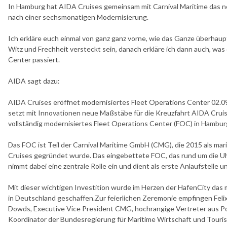
In Hamburg hat AIDA Cruises gemeinsam mit Carnival Maritime das 
nach einer sechsmonatigen Modernisierung.
Ich erkläre euch einmal von ganz ganz vorne, wie das Ganze überhau
Witz und Frechheit versteckt sein, danach erkläre ich dann auch, wa
Center passiert.
AIDA sagt dazu:
AIDA Cruises eröffnet modernisiertes Fleet Operations Center 02.
setzt mit Innovationen neue Maßstäbe für die Kreuzfahrt AIDA Cruis
vollständig modernisiertes Fleet Operations Center (FOC) in Hamburg o
Das FOC ist Teil der Carnival Maritime GmbH (CMG), die 2015 als mar
Cruises gegründet wurde. Das eingebettete FOC, das rund um die Uhr
nimmt dabei eine zentrale Rolle ein und dient als erste Anlaufstelle 
Mit dieser wichtigen Investition wurde im Herzen der HafenCity das
in Deutschland geschaffen.Zur feierlichen Zeremonie empfingen Feli
Dowds, Executive Vice President CMG, hochrangige Vertreter aus Poli
Koordinator der Bundesregierung für Maritime Wirtschaft und Touris